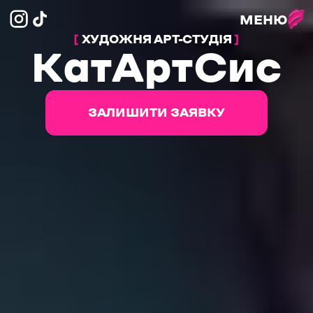
МЕНЮ
[
ХУДОЖНЯ АРТ-СТУДІЯ
]
КатАртСис
ЗАЛИШИТИ ЗАЯВКУ