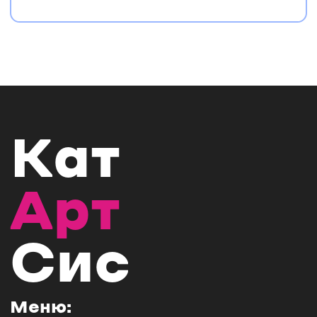
Кат
Арт
Сис
Меню: