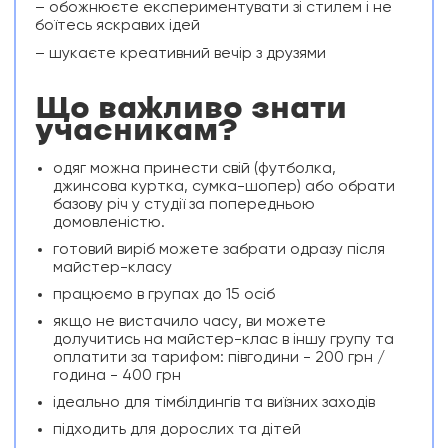
– обожнюєте експериментувати зі стилем і не
боїтесь яскравих ідей
– шукаєте креативний вечір з друзями
Що важливо знати
учасникам?
одяг можна принести свій (футболка,
джинсова куртка, сумка-шопер) або обрати
базову річ у студії за попередньою
домовленістю.
готовий виріб можете забрати одразу після
майстер-класу
працюємо в групах до 15 осіб
якщо не вистачило часу, ви можете
долучитись на майстер-клас в іншу групу та
оплатити за тарифом: півгодини - 200 грн /
година - 400 грн
ідеально для тімбілдингів та виїзних заходів
підходить для дорослих та дітей