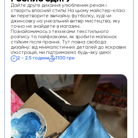
Дайте друге дихання улюбленим речам і
створіть власний стиль! На цьому майстер-класі
ви перетворите звичайну футболку, худі чи
джинсовку на унікальний витвір мистецтва, яку
точно не знайдете в магазині.
Познайомимось з техніками текстильного
розпису та лайфхаками, як зробити малюнок
стійким після прання. Тут повна свобода
дизайну: від мінімалістичних деталей до яскравих
ілюстрацій, ми підтримаємо будь-яку ідею!
2 - 2.5 години
1100 грн