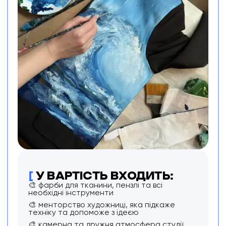
[
У ВАРТІСТЬ ВХОДИТЬ:
🎨 фарби для тканини, пензлі та всі
необхідні інструменти
🎨 менторство художниці, яка підкаже
техніку та допоможе з ідеєю
🎨 камерна та дружня атмосфера студії