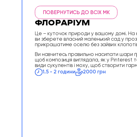
ПОВЕРНУТИСЬ ДО ВСІХ МК
ФЛОРАРІУМ
Це – куточок природи у вашому домі. На
ви зберете власний маленький сад у прозор
прикрашатиме оселю без зайвих клопоті
Ви навчитесь правильно насипати шари ґру
щоб композиція виглядала, як у Pinterest 
види сукулентів і моху, щоб створити га
1.5 - 2 години
2000 грн