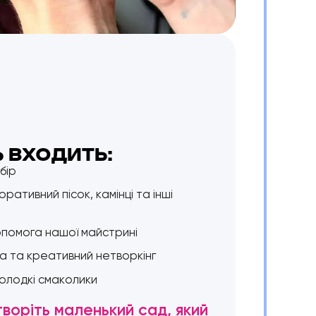
Ь ВХОДИТЬ:
бір
оративний пісок, камінці та інші
допомога нашої майстрині
 та креативний нетворкінг
солодкі смаколики
творіть маленький сад, який