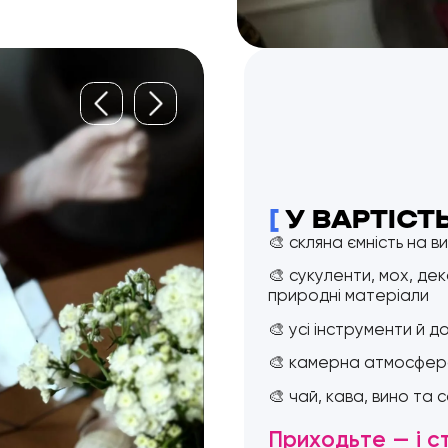
[
У ВАРТІСТ
🎨 скляна ємність на ви
🎨 сукуленти, мох, дек
природні матеріали
🎨 усі інструменти й 
🎨 камерна атмосфера
🎨 чай, кава, вино та 
Приходьте — і с