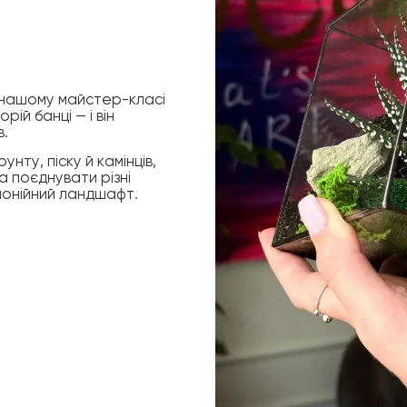
 нашому майстер-класі
ій банці — і він
в.
нту, піску й камінців,
та поєднувати різні
рмонійний ландшафт.