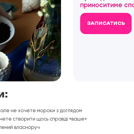
приноситиме спо
ЗАПИСАТИСЬ
и:
, але не хочете мороки з доглядом
хочете створити щось справді «ваше»
блений власноруч