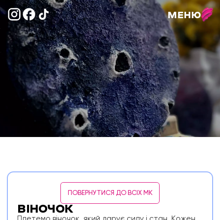
МЕНЮ
ПОВЕРНУТИСЯ ДО ВСІХ МК
ВІНОЧОК
Плетемо віночок, який дарує силу і стан. Кожен