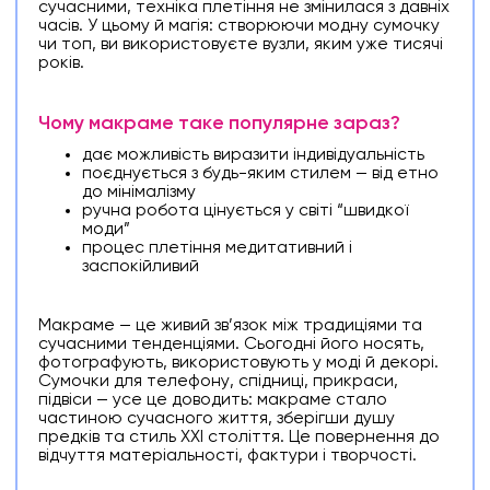
сучасними, техніка плетіння не змінилася з давніх
часів. У цьому й магія: створюючи модну сумочку
чи топ, ви використовуєте вузли, яким уже тисячі
років.
Чому макраме таке популярне зараз?
дає можливість виразити індивідуальність
поєднується з будь-яким стилем — від етно
до мінімалізму
ручна робота цінується у світі “швидкої
моди”
процес плетіння медитативний і
заспокійливий
Макраме — це живий зв’язок між традиціями та
сучасними тенденціями. Сьогодні його носять,
фотографують, використовують у моді й декорі.
Сумочки для телефону, спідниці, прикраси,
підвіси — усе це доводить: макраме стало
частиною сучасного життя, зберігши душу
предків та стиль XXI століття. Це повернення до
відчуття матеріальності, фактури і творчості.