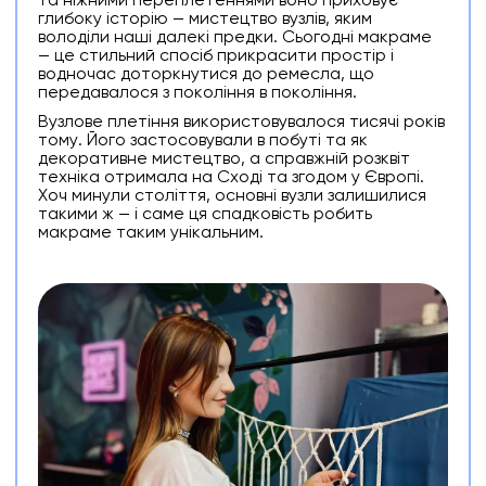
та ніжними переплетеннями воно приховує
глибоку історію — мистецтво вузлів, яким
володіли наші далекі предки. Сьогодні макраме
— це стильний спосіб прикрасити простір і
водночас доторкнутися до ремесла, що
передавалося з покоління в покоління.
Вузлове плетіння використовувалося тисячі років
тому. Його застосовували в побуті та як
декоративне мистецтво, а справжній розквіт
техніка отримала на Сході та згодом у Європі.
Хоч минули століття, основні вузли залишилися
такими ж — і саме ця спадковість робить
макраме таким унікальним.