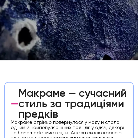
Макраме — сучасний
—
стиль за традиціями
предків
Макраме стрімко повернулося у моду й стало
одним із найпопулярніших трендів у одязі, декорі
та handmade-мистецтві. Але за своєю красою