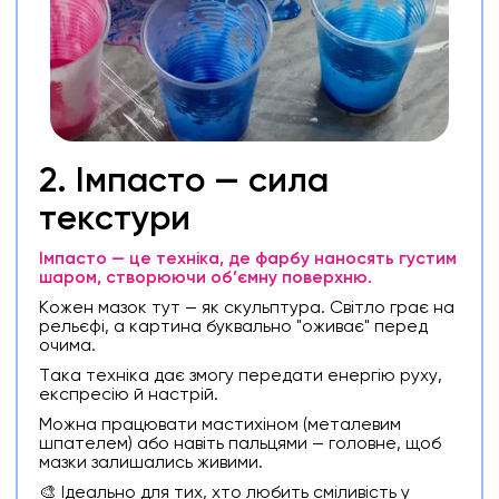
2. Імпасто — сила
текстури
Імпасто — це техніка, де фарбу наносять густим
шаром, створюючи об’ємну поверхню.
Кожен мазок тут — як скульптура. Світло грає на
рельєфі, а картина буквально "оживає" перед
очима.
Така техніка дає змогу передати енергію руху,
експресію й настрій.
Можна працювати мастихіном (металевим
шпателем) або навіть пальцями — головне, щоб
мазки залишались живими.
🎨 Ідеально для тих, хто любить сміливість у