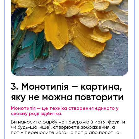
3. Монотипія — картина,
яку не можна повторити
Монотипія — це техніка створення єдиного у
своєму роді відбитка.
Ви наносите фарбу на поверхню (листя, фрукти
чи будь-що інше), створюєте зображення, а
потім переносите його на папір або полотно.