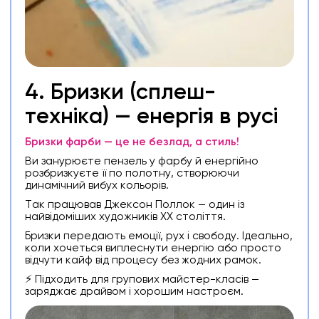
4. Бризки (сплеш-
техніка) — енергія в русі
Бризки фарби — це не безлад, а стиль!
Ви занурюєте пензель у фарбу й енергійно
розбризкуєте її по полотну, створюючи
динамічний вибух кольорів.
Так працював Джексон Поллок — один із
найвідоміших художників ХХ століття.
Бризки передають емоції, рух і свободу. Ідеально,
коли хочеться виплеснути енергію або просто
відчути кайф від процесу без жодних рамок.
⚡ Підходить для групових майстер-класів —
заряджає драйвом і хорошим настроєм.