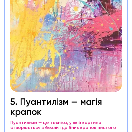
5. Пуантилізм — магія
крапок
Пуантилизм — це техніка, у якій картина
створюється з безлічі дрібних крапок чистого