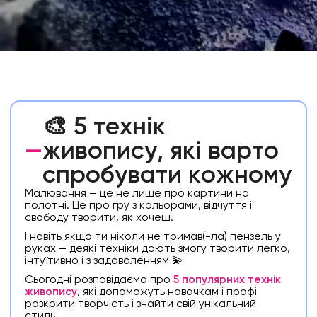
🎨 5 технік
—
живопису, які варто
спробувати кожному
Малювання — це не лише про картини на
полотні. Це про гру з кольорами, відчуття і
свободу творити, як хочеш.
І навіть якщо ти ніколи не тримав(-ла) пензель у
руках — деякі техніки дають змогу творити легко,
інтуїтивно і з задоволенням 💫
Сьогодні розповідаємо про
5 популярних технік
живопису
, які допоможуть новачкам і профі
розкрити творчість і знайти свій унікальний
стиль.